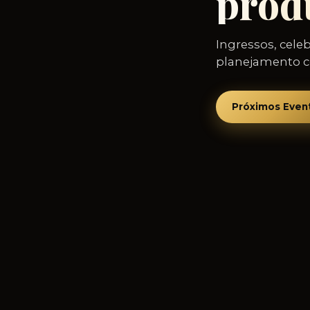
prod
Ingressos, cele
planejamento co
Próximos Even