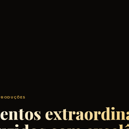
 PRODUÇÕES
ntos extraordiná